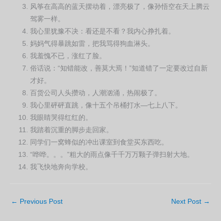
风筝在高高的蓝天摆动着，漂亮极了，像孙悟空在天上腾云
驾雾一样。
我心里犹豫不决：看还是不看？我内心挣扎着。
妈妈气得暴跳如雷，把我骂得狗血淋头。
我羞愧不已，涨红了脸。
俗话说：“知错能改，善莫大焉！”知道错了一定要改过自新
才好。
百货公司人头攒动，人潮汹涌，热闹极了。
我心里砰砰直跳，像十五个吊桶打水—七上八下。
我眼睛哭得红红的。
我踏着沉重的脚步走回家。
同学们一窝蜂似的冲出课室到食堂买东西吃。
“哗哗。。。”粗大的雨点像千千万万颗子弹扫射大地。
我飞快地奔向学校。
←
Previous Post
Next Post
→