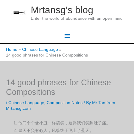
Skip
Mrtansg's blog
to
Enter the world of abundance with an open mind
content
Main
Menu
Home
Chinese Language
14 good phrases for Chinese Compositions
14 good phrases for Chinese
Compositions
/
Chinese Language
,
Composition Notes
/ By
Mr Tan from
Mrtansg.com
他们个个像小丑一样搞笑，逗得我们笑到肚子痛。
皇天不负有心人，风筝终于飞上了蓝天。