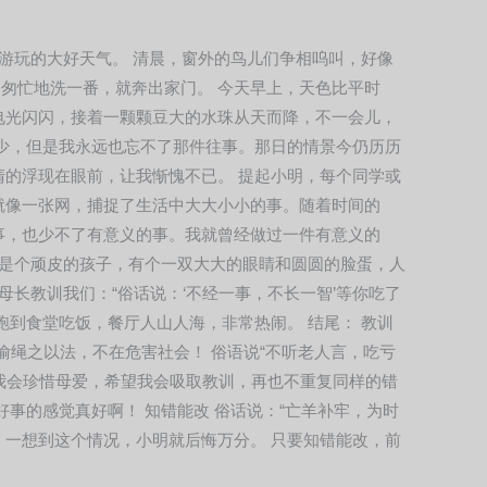
出游玩的大好天气。 清晨，窗外的鸟儿们争相呜叫，好像
匆忙地洗一番，就奔出家门。 今天早上，天色比平时
电光闪闪，接着一颗颗豆大的水珠从天而降，不一会儿，
不少，但是我永远也忘不了那件往事。那日的情景今仍历历
清的浮现在眼前，让我惭愧不已。 提起小明，每个同学或
就像一张网，捕捉了生活中大大小小的事。随着时间的
事，也少不了有意义的事。我就曾经做过一件有意义的
明是个顽皮的孩子，有个一双大大的眼睛和圆圆的脸蛋，人
长教训我们：“俗话说：‘不经一事，不长一智’等你吃了
跑到食堂吃饭，餐厅人山人海，非常热闹。 结尾： 教训
偷绳之以法，不在危害社会！ 俗语说“不听老人言，吃亏
我会珍惜母爱，希望我会吸取教训，再也不重复同样的错
好事的感觉真好啊！ 知错能改 俗话说：“亡羊补牢，为时
，一想到这个情况，小明就后悔万分。 只要知错能改，前