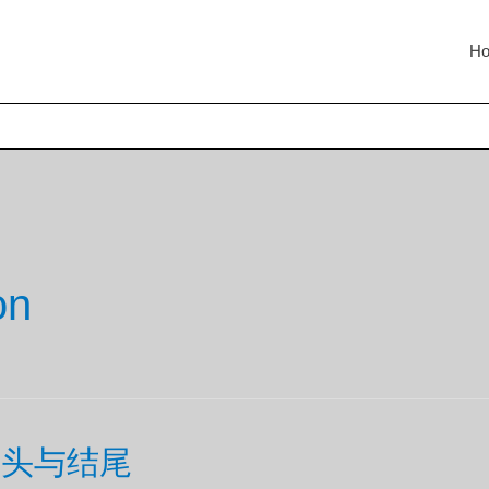
H
on
开头与结尾