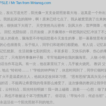
PSLE
/
Mr Tan from Mrtansg.com
在天上，发出万道光芒，阳光像一支支金箭照射着大地，这真是一个外
。我抓起床边的闹钟，啊！原来已经七点了。我从被窝里跳了出来匆
光，很快就下大雨了。 天空突然乌云密布，刮凤大作，雷声降降，
。 回忆 光阴似箭，日月如俊，岁月像潮水一样把我的记忆冲淡了
那迷人的夜色，脑海里不停地回想着今天发生的事，那一幕幕情景有
的心也很善良，乐于组人，同学们和老师们都爱她。 有人说，记忆
记忆犹新。 生活就像七彩的阳光，丰富多彩，又快乐的事、伤心的
渐忘了，只有那件事像种子般，牢牢地栽种在我的脑海里。 人物 小
话当作耳边风。有一次，他在家里玩了火，几乎被火烧死。 教训 父母
 地点 “铃铃铃……！”学校的钟声响了，休息时间到了，同学们顿时
了火不是温柔的主人，他就决定改掉坏习惯。 “恶有恶报”真高兴见小
妈的话，不能再让疼爱我的母亲那么难受了。这次惨痛的教训让我学
，云特别点，阳光特别明媚！我一路上磞着，跳着······心想：做了
，再也不敢被这个坏习惯拖累了。 俗话说：“早知今日，何必当初”
永远活在一个阳光照射不到的地方。