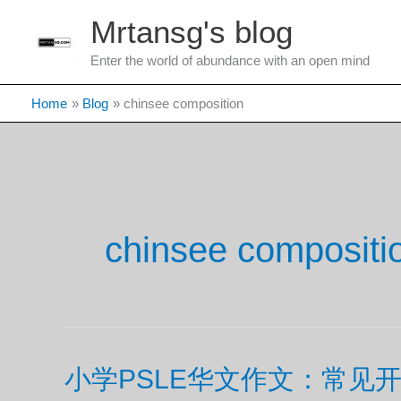
Skip
Mrtansg's blog
to
content
Enter the world of abundance with an open mind
Home
Blog
chinsee composition
chinsee compositi
小学PSLE华文作文：常见