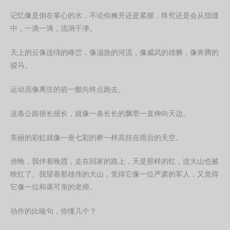
记忆像是倒在掌心的水，不论你摊开还是紧握，终究还是会从指缝
中，一滴一滴，流淌干净。
天上的云像连绵的峰峦，像湍急的河流，像威武的雄狮，像奔腾的
骏马。
运动员像离弦的箭一般向终点跑去。
这条公路很长很长，就像一条长长的飘带一直伸向天边。
美丽的彩虹就像一座七彩的桥一样高挂在雨后的天空。
傍晚，我伴着晚霞，走在回家的路上，天是那样的红，连大山也被
映红了。我望着那雄伟的大山，觉得它像一位严肃的军人，又觉得
它像一位和蔼可亲的老师。
动作的比喻句，你懂几个？