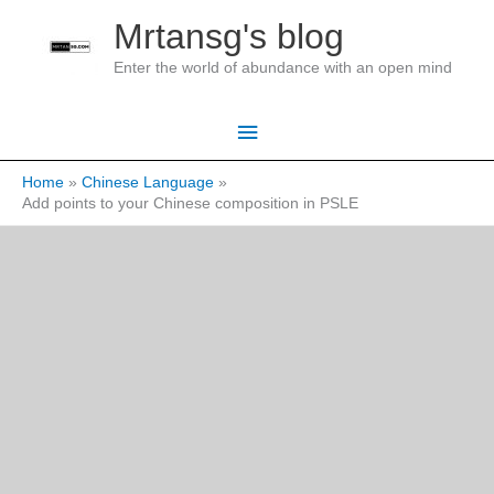
Skip
Mrtansg's blog
to
Enter the world of abundance with an open mind
content
Main
Menu
Home
Chinese Language
Add points to your Chinese composition in PSLE