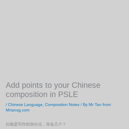
Add points to your Chinese
composition in PSLE
/
Chinese Language
,
Composition Notes
/ By
Mr Tan from
Mrtansg.com
比喻是写作的加分点，你会几个？