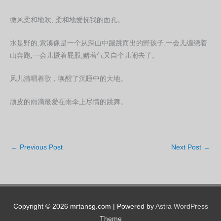
微风柔和地吹, 柔和地爱抚我的面孔。
水是野的,索溪像是一个从深山中蹦跳而出的野孩子,一会儿缠绕着
山奔跑,一会儿撅着屁股,赌着气又自个儿闹去了。
风儿清唱着歌，唤醒了沉睡中的大地。
顽皮的雨滴最爱在雨伞上尽情的跳舞。
←
Previous Post
Next Post
→
Copyright © 2026 mrtansg.com | Powered by
Astra WordPress
Theme