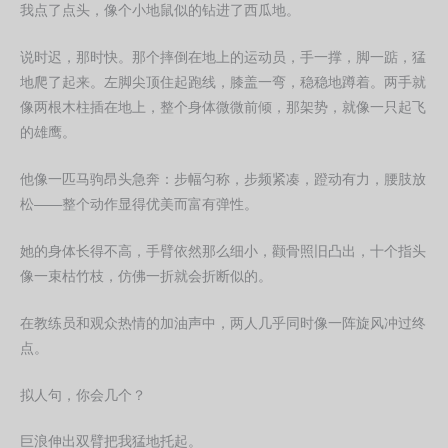
我点了点头，像个小地鼠似的钻进了西瓜地。
说时迟，那时快。那个摔倒在地上的运动员，手一撑，脚一踮，猛
地爬了起来。左脚尖顶住起跑线，膝盖一弯，稳稳地蹲着。两手就
像两根木柱插在地上，整个身体微微前倾，那架势，就像一只起飞
的雄鹰。
他像一匹马驹昂头急奔：步幅匀称，步频紧凑，蹬动有力，腰肢放
松——整个动作显得优美而富有弹性。
她的身体长得不高，手臂依然那么细小，颧骨照旧凸出，十个指头
像一束枯竹枝，仿佛一折就会折断似的。
在教练员和观众热情的加油声中，两人几乎同时像一阵旋风冲过终
点。
拟人句，你会几个？
巨浪伸出双臂把我猛地托起。